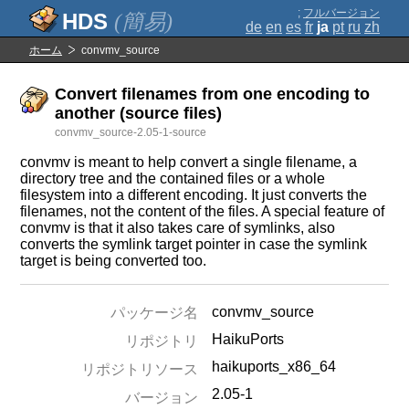
;
フルバージョン
(簡易)
de
en
es
fr
ja
pt
ru
zh
ホーム
convmv_source
Convert filenames from one encoding to
another (source files)
convmv_source-2.05-1-source
convmv is meant to help convert a single filename, a
directory tree and the contained files or a whole
filesystem into a different encoding. It just converts the
filenames, not the content of the files. A special feature of
convmv is that it also takes care of symlinks, also
converts the symlink target pointer in case the symlink
target is being converted too.
convmv_source
パッケージ名
HaikuPorts
リポジトリ
haikuports_x86_64
リポジトリソース
2.05-1
バージョン