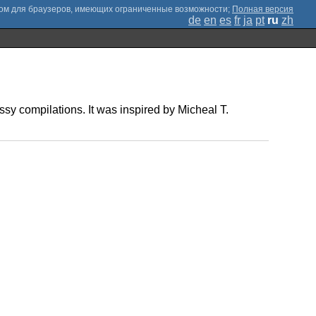
;
Полная версия
de
en
es
fr
ja
pt
ru
zh
ssy compilations. It was inspired by Micheal T.