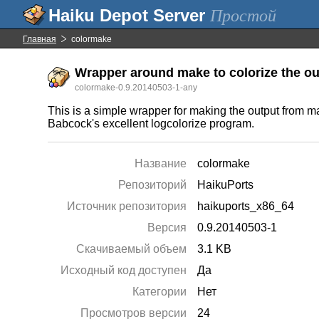
Простой
Главная
colormake
Wrapper around make to colorize the ou
colormake-0.9.20140503-1-any
This is a simple wrapper for making the output from mak
Babcock's excellent logcolorize program.
Название
colormake
Репозиторий
HaikuPorts
Источник репозитория
haikuports_x86_64
Версия
0.9.20140503-1
Скачиваемый объем
3.1 KB
Исходный код доступен
Да
Категории
Нет
Просмотров версии
24