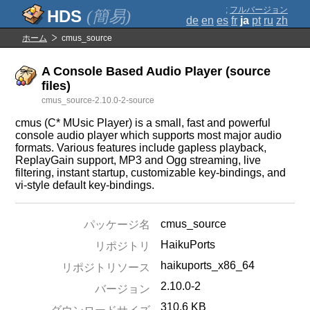
;
フルバージョン
(簡易)
de
en
es
fr
ja
pt
ru
zh
ホーム
cmus_source
A Console Based Audio Player (source
files)
cmus_source-2.10.0-2-source
cmus (C* MUsic Player) is a small, fast and powerful
console audio player which supports most major audio
formats. Various features include gapless playback,
ReplayGain support, MP3 and Ogg streaming, live
filtering, instant startup, customizable key-bindings, and
vi-style default key-bindings.
cmus_source
パッケージ名
HaikuPorts
リポジトリ
haikuports_x86_64
リポジトリソース
2.10.0-2
バージョン
310.6 KB