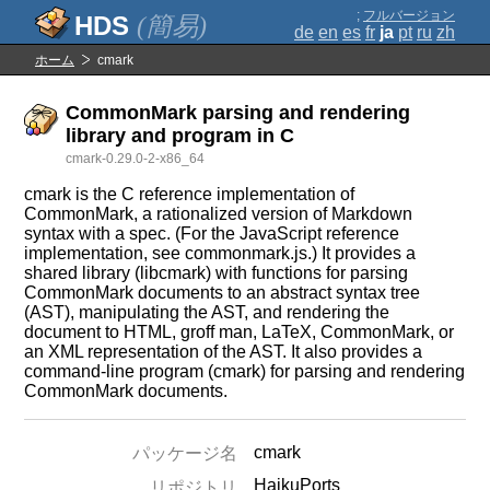
;
フルバージョン
(簡易)
de
en
es
fr
ja
pt
ru
zh
ホーム
cmark
CommonMark parsing and rendering
library and program in C
cmark-0.29.0-2-x86_64
cmark is the C reference implementation of
CommonMark, a rationalized version of Markdown
syntax with a spec. (For the JavaScript reference
implementation, see commonmark.js.) It provides a
shared library (libcmark) with functions for parsing
CommonMark documents to an abstract syntax tree
(AST), manipulating the AST, and rendering the
document to HTML, groff man, LaTeX, CommonMark, or
an XML representation of the AST. It also provides a
command-line program (cmark) for parsing and rendering
CommonMark documents.
cmark
パッケージ名
HaikuPorts
リポジトリ