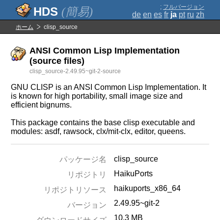
;
フルバージョン
(簡易)
de
en
es
fr
ja
pt
ru
zh
ホーム
clisp_source
ANSI Common Lisp Implementation
(source files)
clisp_source-2.49.95~git-2-source
GNU CLISP is an ANSI Common Lisp Implementation. It
is known for high portability, small image size and
efficient bignums.
This package contains the base clisp executable and
modules: asdf, rawsock, clx/mit-clx, editor, queens.
clisp_source
パッケージ名
HaikuPorts
リポジトリ
haikuports_x86_64
リポジトリソース
2.49.95~git-2
バージョン
10.3 MB