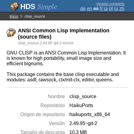
;
Versión completa
Simple
de
en
es
fr
ja
pt
ru
zh
Inicio
clisp_source
ANSI Common Lisp Implementation
(source files)
clisp_source-2.49.95~git-2-source
GNU CLISP is an ANSI Common Lisp Implementation. It
is known for high portability, small image size and
efficient bignums.
This package contains the base clisp executable and
modules: asdf, rawsock, clx/mit-clx, editor, queens.
Nombre
clisp_source
Repositorio
HaikuPorts
Origen de repositorio
haikuports_x86_64
Versión
2.49.95~git-2
Tamaño de descarga
10.3 MB