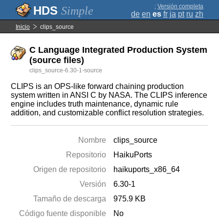
;
Versión completa
Simple
de
en
es
fr
ja
pt
ru
zh
Inicio
clips_source
C Language Integrated Production System
(source files)
clips_source-6.30-1-source
CLIPS is an OPS-like forward chaining production
system written in ANSI C by NASA. The CLIPS inference
engine includes truth maintenance, dynamic rule
addition, and customizable conflict resolution strategies.
Nombre
clips_source
Repositorio
HaikuPorts
Origen de repositorio
haikuports_x86_64
Versión
6.30-1
Tamaño de descarga
975.9 KB
Código fuente disponible
No