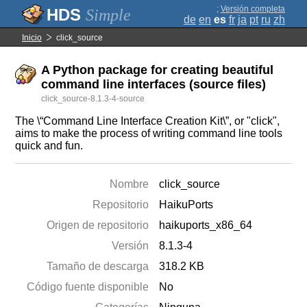
;
Versión completa
Simple
de
en
es
fr
ja
pt
ru
zh
Inicio
click_source
A Python package for creating beautiful
command line interfaces (source files)
click_source-8.1.3-4-source
The \“Command Line Interface Creation Kit\”, or "click",
aims to make the process of writing command line tools
quick and fun.
Nombre
click_source
Repositorio
HaikuPorts
Origen de repositorio
haikuports_x86_64
Versión
8.1.3-4
Tamaño de descarga
318.2 KB
Código fuente disponible
No