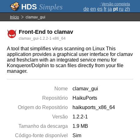
;
Versão completa
Simples
de
en
es
fr
ja
pt
ru
zh
Início
clamav_gui
Front-End to clamav
clamav_gui-1.2.2-1-x86_64
A tool that simplifies virus scanning on Linux This
application provides a graphical user interface for clamav
and freshclam with an integrated service menu for
Konqueror/Dolphin to scan files directly from your file
manager.
Nome
clamav_gui
Repositório
HaikuPorts
Origem do Repositório
haikuports_x86_64
Versão
1.2.2-1
Tamanho da descarga
1.9 MB
Código-fonte disponível
Sim