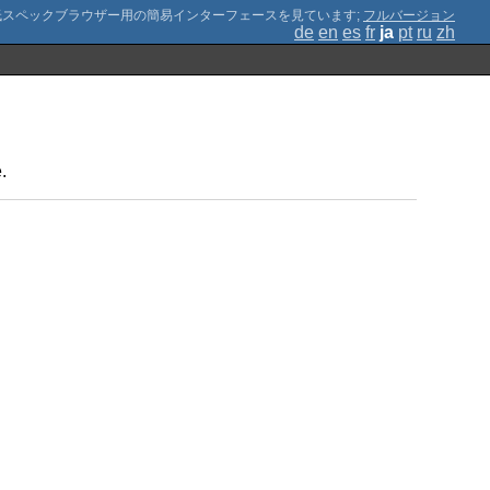
;
フルバージョン
de
en
es
fr
ja
pt
ru
zh
.