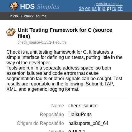
;
Versão completa
Simples
de
en
es
fr
ja
pt
ru
zh
Início
check_source
Unit Testing Framework for C (source
files)
check_source-0.15.2-1-source
Check is a unit testing framework for C. It features a
simple interface for defining unit tests, putting little in the
way of the developer.
Tests are run in a separate address space, so both
assertion failures and code errors that cause
segmentation faults or other signals can be caught. Test
results are reportable in the following: Subunit, TAP,
XML, and a generic logging format.
Nome
check_source
Repositório
HaikuPorts
Origem do Repositório
haikuports_x86_64