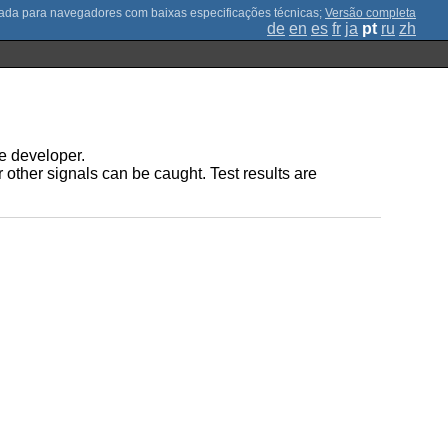
;
Versão completa
de
en
es
fr
ja
pt
ru
zh
the developer.
 other signals can be caught. Test results are