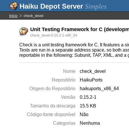
Simples
Início
check_devel
Unit Testing Framework for C (developme
check_devel-0.15.2-1-x86_64
Check is a unit testing framework for C. It features a sim
Tests are run in a separate address space, so both ass
reportable in the following: Subunit, TAP, XML, and a 
Nome
check_devel
Repositório
HaikuPorts
Origem do Repositório
haikuports_x86_64
Versão
0.15.2-1
Tamanho da descarga
15.5 KB
Código-fonte disponível
Não
Categorias
Nenhuma