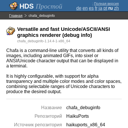
;
Полная версия
Простой
de
en
es
fr
ja
pt
ru
zh
Главная
chafa_debuginfo
Versatile and fast Unicode/ASCII/ANSI
graphics renderer (debug info)
chafa_debuginfo-1.14.4-1-x86_64
Chafa is a command-line utility that converts all kinds of
images, including animated GIFs, into sixel or
ANSI/Unicode character output that can be displayed in
a terminal.
It is highly configurable, with support for alpha
transparency and multiple color modes and color spaces,
combining selectable ranges of Unicode characters to
produce the desired output.
Название
chafa_debuginfo
Репозиторий
HaikuPorts
Источник репозитория
haikuports_x86_64