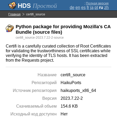
;
Полная версия
Простой
de
en
es
fr
ja
pt
ru
zh
Главная
certifi_source
Python package for providing Mozilla's CA
Bundle (source files)
certifi_source-2023.7.22-2-source
Certifi is a carefully curated collection of Root Certificates
for validating the trustworthiness of SSL certificates while
verifying the identity of TLS hosts. It has been extracted
from the Requests project.
Название
certifi_source
Репозиторий
HaikuPorts
Источник репозитория
haikuports_x86_64
Версия
2023.7.22-2
Скачиваемый объем
154.6 KB
Исходный код доступен
Нет