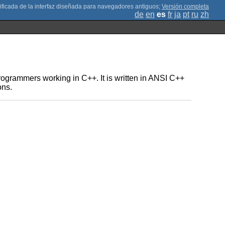
;
Versión completa
de
en
es
fr
ja
pt
ru
zh
to programmers working in C++. It is written in ANSI C++
ons.