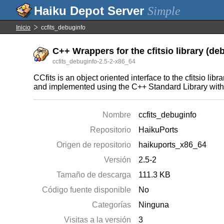
Simple
Inicio
ccfits_debuginfo
C++ Wrappers for the cfitsio library (de
ccfits_debuginfo-2.5-2-x86_64
CCfits is an object oriented interface to the cfitsio lib
and implemented using the C++ Standard Library wit
Nombre
ccfits_debuginfo
Repositorio
HaikuPorts
Origen de repositorio
haikuports_x86_64
Versión
2.5-2
Tamaño de descarga
111.3 KB
Código fuente disponible
No
Categorías
Ninguna
Visitas a la versión
3