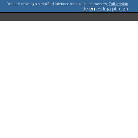
;
Full version
de
en
es
fr
ja
pt
ru
zh