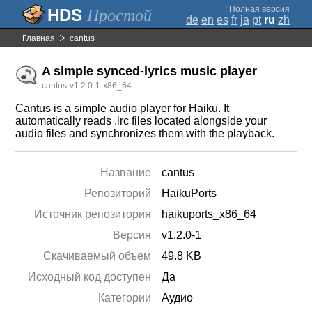
;
Полная версия
Простой
de
en
es
fr
ja
pt
ru
zh
Главная
cantus
A simple synced-lyrics music player
cantus-v1.2.0-1-x86_64
Cantus is a simple audio player for Haiku. It
automatically reads .lrc files located alongside your
audio files and synchronizes them with the playback.
Название
cantus
Репозиторий
HaikuPorts
Источник репозитория
haikuports_x86_64
Версия
v1.2.0-1
Скачиваемый объем
49.8 KB
Исходный код доступен
Да
Категории
Аудио