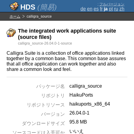
;
フルバージョン
(簡易)
de
en
es
fr
ja
pt
ru
zh
ホーム
calligra_source
The integrated work applications suite
(source files)
calligra_source-26.04.0-1-source
Calligra Suite is a collection of office applications linked
together by a common base. This common base assures
that all office application can work together and also
share a common look and feel.
calligra_source
パッケージ名
HaikuPorts
リポジトリ
haikuports_x86_64
リポジトリソース
26.04.0-1
バージョン
95.8 MB
ダウンロードサイズ
いいえ
ソースコードは入手可か