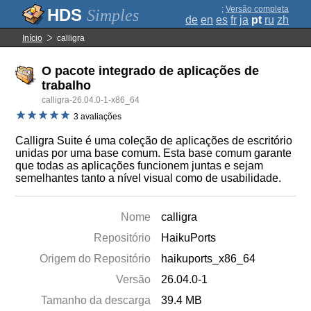
;
Versão completa
Simples
de
en
es
fr
ja
pt
ru
zh
Início
calligra
O pacote integrado de aplicações de
trabalho
calligra-26.04.0-1-x86_64
3 avaliações
Calligra Suite é uma coleção de aplicações de escritório
unidas por uma base comum. Esta base comum garante
que todas as aplicações funcionem juntas e sejam
semelhantes tanto a nível visual como de usabilidade.
Nome
calligra
Repositório
HaikuPorts
Origem do Repositório
haikuports_x86_64
Versão
26.04.0-1
Tamanho da descarga
39.4 MB