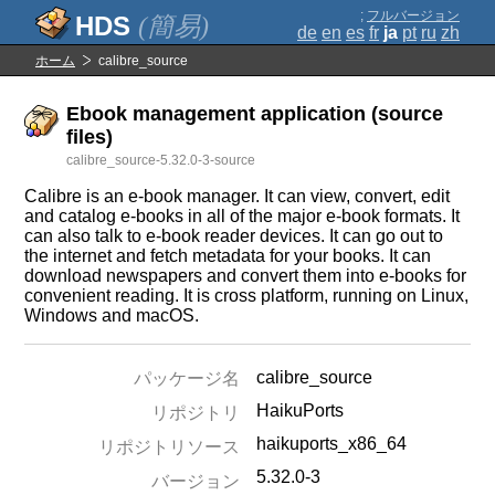
;
フルバージョン
(簡易)
de
en
es
fr
ja
pt
ru
zh
ホーム
calibre_source
Ebook management application (source
files)
calibre_source-5.32.0-3-source
Calibre is an e-book manager. It can view, convert, edit
and catalog e-books in all of the major e-book formats. It
can also talk to e-book reader devices. It can go out to
the internet and fetch metadata for your books. It can
download newspapers and convert them into e-books for
convenient reading. It is cross platform, running on Linux,
Windows and macOS.
calibre_source
パッケージ名
HaikuPorts
リポジトリ
haikuports_x86_64
リポジトリソース
5.32.0-3
バージョン