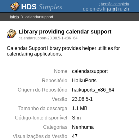
;
Versão completa
Simples
de
en
es
fr
ja
pt
ru
zh
Início
calendarsupport
Library providing calendar support
calendarsupport-23.08.5-1-x86_64
Calendar Support library provides helper utilities for
calendaring applications.
Nome
calendarsupport
Repositório
HaikuPorts
Origem do Repositório
haikuports_x86_64
Versão
23.08.5-1
Tamanho da descarga
1.1 MB
Código-fonte disponível
Sim
Categorias
Nenhuma
Visualizações da Versão
47