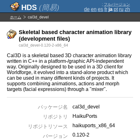
;
フルバージョン
(簡易)
de
en
es
fr
ja
pt
ru
zh
ホーム
cal3d_devel
Skeletal based character animation library
(development files)
cal3d_devel-0.120-2-x86_64
Cal3D is a skeletal based 3D character animation library
written in C++ in a platform-/graphic API-independent
way. Originally designed to be used in a 3D client for
Worldforge, it evolved into a stand-alone product which
can be used in many different kinds of projects. It
supports combining animations, actions and morph
targets (facial expressions) through a "mixer".
cal3d_devel
パッケージ名
HaikuPorts
リポジトリ
haikuports_x86_64
リポジトリソース
0.120-2
バージョン