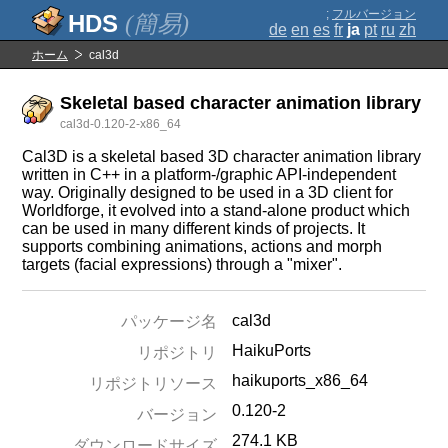
;
フルバージョン
(簡易)
de
en
es
fr
ja
pt
ru
zh
ホーム
cal3d
Skeletal based character animation library
cal3d-0.120-2-x86_64
Cal3D is a skeletal based 3D character animation library
written in C++ in a platform-/graphic API-independent
way. Originally designed to be used in a 3D client for
Worldforge, it evolved into a stand-alone product which
can be used in many different kinds of projects. It
supports combining animations, actions and morph
targets (facial expressions) through a "mixer".
cal3d
パッケージ名
HaikuPorts
リポジトリ
haikuports_x86_64
リポジトリソース
0.120-2
バージョン
274.1 KB
ダウンロードサイズ