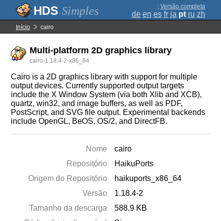
;
Versão completa
Simples
de
en
es
fr
ja
pt
ru
zh
Início
cairo
Multi-platform 2D graphics library
cairo-1.18.4-2-x86_64
Cairo is a 2D graphics library with support for multiple
output devices. Currently supported output targets
include the X Window System (via both Xlib and XCB),
quartz, win32, and image buffers, as well as PDF,
PostScript, and SVG file output. Experimental backends
include OpenGL, BeOS, OS/2, and DirectFB.
Nome
cairo
Repositório
HaikuPorts
Origem do Repositório
haikuports_x86_64
Versão
1.18.4-2
Tamanho da descarga
588.9 KB