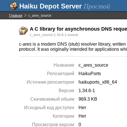
Простой
Главная
c_ares_source
A C library for asynchronous DNS reques
c_ares_source-1.34.6-1-source
c-ares is a modern DNS (stub) resolver library, written
protocol. It was originally intended for applications 
Название
c_ares_source
Репозиторий
HaikuPorts
Источник репозитория
haikuports_x86_64
Версия
1.34.6-1
Скачиваемый объем
969.3 KB
Исходный код доступен
Нет
Категории
Нет
Просмотров версии
0