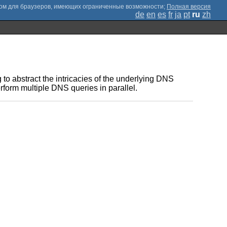
;
Полная версия
de
en
es
fr
ja
pt
ru
zh
g to abstract the intricacies of the underlying DNS
rform multiple DNS queries in parallel.