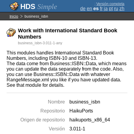
;
Versión completa
Simple
de
en
es
fr
ja
pt
ru
zh
Inicio
business_isbn
Work with International Standard Book
Numbers
business_isbn-3.011-1-any
This modules handles International Standard Book
Numbers, including ISBN-10 and ISBN-13.
The data come from Business::ISBN::Data, which means
you can update the data separately from the code. Also,
you can use Business::ISBN::Data with whatever
RangeMessage.xml you like if you have updated data.
See that module for details.
Nombre
business_isbn
Repositorio
HaikuPorts
Origen de repositorio
haikuports_x86_64
Versión
3.011-1