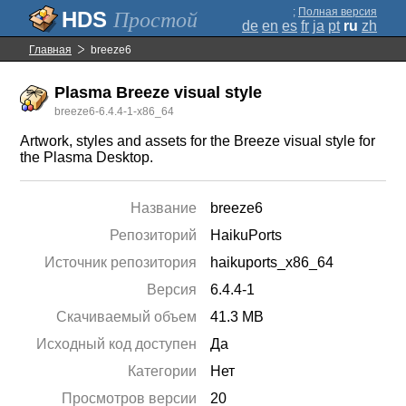
;
Полная версия
Простой
de
en
es
fr
ja
pt
ru
zh
Главная
breeze6
Plasma Breeze visual style
breeze6-6.4.4-1-x86_64
Artwork, styles and assets for the Breeze visual style for
the Plasma Desktop.
Название
breeze6
Репозиторий
HaikuPorts
Источник репозитория
haikuports_x86_64
Версия
6.4.4-1
Скачиваемый объем
41.3 MB
Исходный код доступен
Да
Категории
Нет
Просмотров версии
20