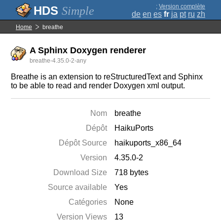
;
Version complète
Simple
de
en
es
fr
ja
pt
ru
zh
Home
breathe
A Sphinx Doxygen renderer
breathe-4.35.0-2-any
Breathe is an extension to reStructuredText and Sphinx
to be able to read and render Doxygen xml output.
Nom
breathe
Dépôt
HaikuPorts
Dépôt Source
haikuports_x86_64
Version
4.35.0-2
Download Size
718 bytes
Source available
Yes
Catégories
None
Version Views
13