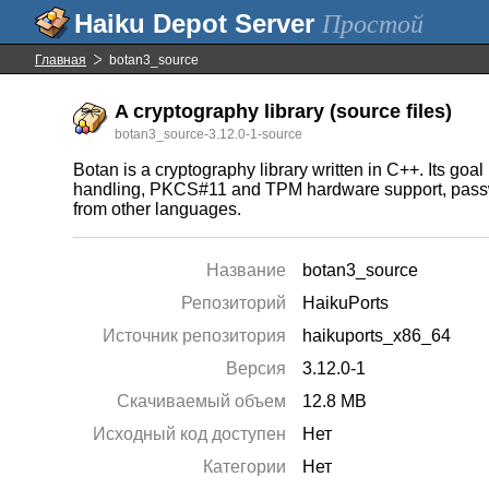
Простой
Главная
botan3_source
A cryptography library (source files)
botan3_source-3.12.0-1-source
Botan is a cryptography library written in C++. Its goa
handling, PKCS#11 and TPM hardware support, passwor
from other languages.
Название
botan3_source
Репозиторий
HaikuPorts
Источник репозитория
haikuports_x86_64
Версия
3.12.0-1
Скачиваемый объем
12.8 MB
Исходный код доступен
Нет
Категории
Нет