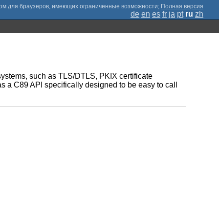
;
Полная версия
de
en
es
fr
ja
pt
ru
zh
al systems, such as TLS/DTLS, PKIX certificate
 C89 API specifically designed to be easy to call