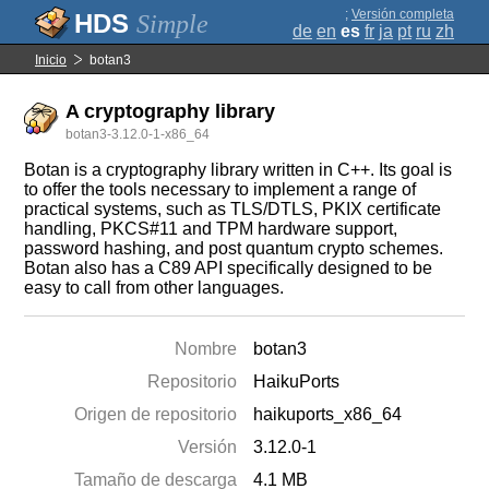
;
Versión completa
Simple
de
en
es
fr
ja
pt
ru
zh
Inicio
botan3
A cryptography library
botan3-3.12.0-1-x86_64
Botan is a cryptography library written in C++. Its goal is
to offer the tools necessary to implement a range of
practical systems, such as TLS/DTLS, PKIX certificate
handling, PKCS#11 and TPM hardware support,
password hashing, and post quantum crypto schemes.
Botan also has a C89 API specifically designed to be
easy to call from other languages.
Nombre
botan3
Repositorio
HaikuPorts
Origen de repositorio
haikuports_x86_64
Versión
3.12.0-1
Tamaño de descarga
4.1 MB