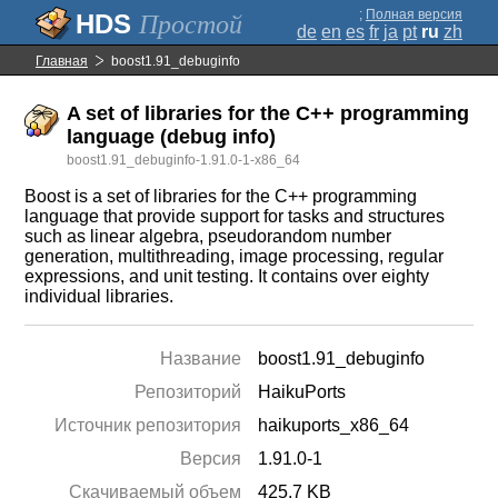
;
Полная версия
Простой
de
en
es
fr
ja
pt
ru
zh
Главная
boost1.91_debuginfo
A set of libraries for the C++ programming
language (debug info)
boost1.91_debuginfo-1.91.0-1-x86_64
Boost is a set of libraries for the C++ programming
language that provide support for tasks and structures
such as linear algebra, pseudorandom number
generation, multithreading, image processing, regular
expressions, and unit testing. It contains over eighty
individual libraries.
Название
boost1.91_debuginfo
Репозиторий
HaikuPorts
Источник репозитория
haikuports_x86_64
Версия
1.91.0-1
Скачиваемый объем
425.7 KB