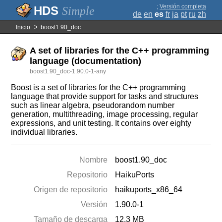
;
Versión completa
Simple
de
en
es
fr
ja
pt
ru
zh
Inicio
boost1.90_doc
A set of libraries for the C++ programming
language (documentation)
boost1.90_doc-1.90.0-1-any
Boost is a set of libraries for the C++ programming
language that provide support for tasks and structures
such as linear algebra, pseudorandom number
generation, multithreading, image processing, regular
expressions, and unit testing. It contains over eighty
individual libraries.
Nombre
boost1.90_doc
Repositorio
HaikuPorts
Origen de repositorio
haikuports_x86_64
Versión
1.90.0-1
Tamaño de descarga
12.3 MB