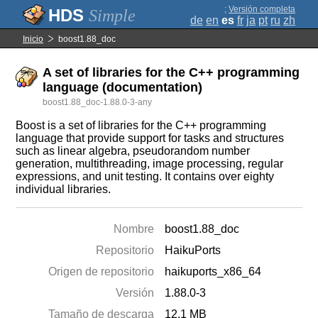
;
Versión completa
Simple
de
en
es
fr
ja
pt
ru
zh
Inicio
boost1.88_doc
A set of libraries for the C++ programming
language (documentation)
boost1.88_doc-1.88.0-3-any
Boost is a set of libraries for the C++ programming
language that provide support for tasks and structures
such as linear algebra, pseudorandom number
generation, multithreading, image processing, regular
expressions, and unit testing. It contains over eighty
individual libraries.
Nombre
boost1.88_doc
Repositorio
HaikuPorts
Origen de repositorio
haikuports_x86_64
Versión
1.88.0-3
Tamaño de descarga
12.1 MB