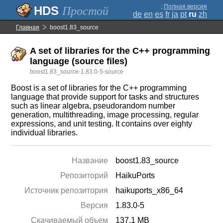
;
Полная версия
Простой
de
en
es
fr
ja
pt
ru
zh
Главная
boost1.83_source
A set of libraries for the C++ programming
language (source files)
boost1.83_source-1.83.0-5-source
Boost is a set of libraries for the C++ programming
language that provide support for tasks and structures
such as linear algebra, pseudorandom number
generation, multithreading, image processing, regular
expressions, and unit testing. It contains over eighty
individual libraries.
Название
boost1.83_source
Репозиторий
HaikuPorts
Источник репозитория
haikuports_x86_64
Версия
1.83.0-5
Скачиваемый объем
137.1 MB