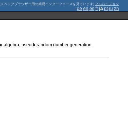
;
フルバージョン
de
en
es
fr
ja
pt
ru
zh
inear algebra, pseudorandom number generation,