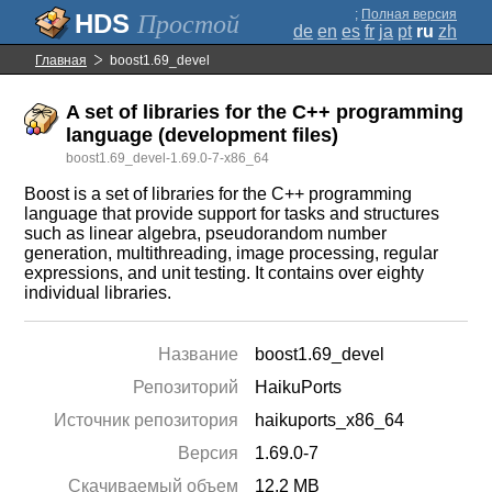
;
Полная версия
Простой
de
en
es
fr
ja
pt
ru
zh
Главная
boost1.69_devel
A set of libraries for the C++ programming
language (development files)
boost1.69_devel-1.69.0-7-x86_64
Boost is a set of libraries for the C++ programming
language that provide support for tasks and structures
such as linear algebra, pseudorandom number
generation, multithreading, image processing, regular
expressions, and unit testing. It contains over eighty
individual libraries.
Название
boost1.69_devel
Репозиторий
HaikuPorts
Источник репозитория
haikuports_x86_64
Версия
1.69.0-7
Скачиваемый объем
12.2 MB