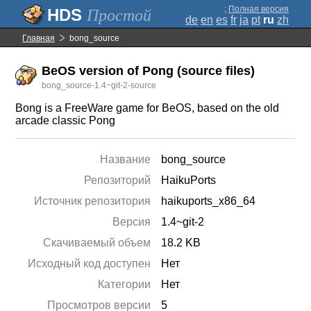
;
Полная версия
Простой
de
en
es
fr
ja
pt
ru
zh
Главная
bong_source
BeOS version of Pong (source files)
bong_source-1.4~git-2-source
Bong is a FreeWare game for BeOS, based on the old
arcade classic Pong
Название
bong_source
Репозиторий
HaikuPorts
Источник репозитория
haikuports_x86_64
Версия
1.4~git-2
Скачиваемый объем
18.2 KB
Исходный код доступен
Нет
Категории
Нет
Просмотров версии
5