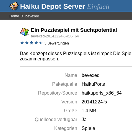
Einfach
Home
bevexed
Ein Puzzlespiel mit Suchtpotential
bevexed-20141224-5-x86_64
5 Bewertungen
Das Konzept dieses Puzzlespiels ist simpel: Die Spi
zusammenpassen.
Name
bevexed
Paketquelle
HaikuPorts
Repository-Source
haikuports_x86_64
Version
20141224-5
Größe
1.4 MB
Quellcode verfügbar
Ja
Kategorien
Spiele