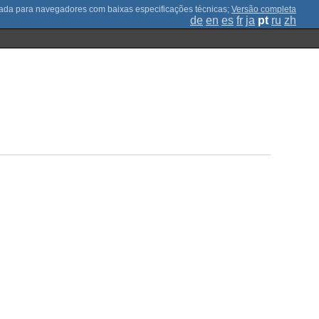
;
Versão completa
de
en
es
fr
ja
pt
ru
zh