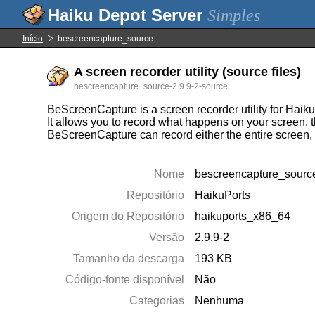
Simples
Início
bescreencapture_source
A screen recorder utility (source files)
bescreencapture_source-2.9.9-2-source
BeScreenCapture is a screen recorder utility for Haiku
It allows you to record what happens on your screen, 
BeScreenCapture can record either the entire screen, o
Nome
bescreencapture_sourc
Repositório
HaikuPorts
Origem do Repositório
haikuports_x86_64
Versão
2.9.9-2
Tamanho da descarga
193 KB
Código-fonte disponível
Não
Categorias
Nenhuma