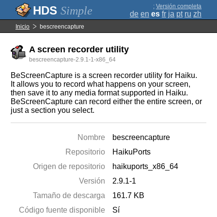
;
Versión completa
Simple
de
en
es
fr
ja
pt
ru
zh
Inicio
bescreencapture
A screen recorder utility
bescreencapture-2.9.1-1-x86_64
BeScreenCapture is a screen recorder utility for Haiku.
It allows you to record what happens on your screen,
then save it to any media format supported in Haiku.
BeScreenCapture can record either the entire screen, or
just a section you select.
Nombre
bescreencapture
Repositorio
HaikuPorts
Origen de repositorio
haikuports_x86_64
Versión
2.9.1-1
Tamaño de descarga
161.7 KB
Código fuente disponible
Sí