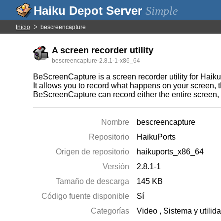
Simple
Inicio
bescreencapture
A screen recorder utility
bescreencapture-2.8.1-1-x86_64
BeScreenCapture is a screen recorder utility for Haiku
It allows you to record what happens on your screen, 
BeScreenCapture can record either the entire screen, o
Nombre
bescreencapture
Repositorio
HaikuPorts
Origen de repositorio
haikuports_x86_64
Versión
2.8.1-1
Tamaño de descarga
145 KB
Código fuente disponible
Sí
Categorías
Video
,
Sistema y utilid