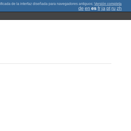
;
Versión completa
de
en
es
fr
ja
pt
ru
zh