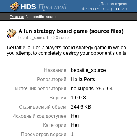
;
Полная версия
Простой
de
en
es
fr
ja
pt
ru
zh
Главная
bebattle_source
A fun strategy board game (source files)
bebattle_source-1.0.0-3-source
BeBattle, a 1 or 2 players board strategy game in which
you attempt to completely destroy your opponent's units.
Название
bebattle_source
Репозиторий
HaikuPorts
Источник репозитория
haikuports_x86_64
Версия
1.0.0-3
Скачиваемый объем
244.6 KB
Исходный код доступен
Нет
Категории
Нет
Просмотров версии
1