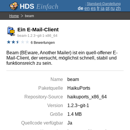
;
Standard-Darstellung
Einfach
de
en
es
fr
ja
pt
ru
zh
Home
beam
Ein E-Mail-Client
beam-1.2.3~git-1-x86_64
6 Bewertungen
Beam (BEware, Another Mailer) ist ein quell-offener E-
Mail-Client, der versucht, möglichst schnell, stabil und
funktionsreich zu sein.
Name
beam
Paketquelle
HaikuPorts
Repository-Source
haikuports_x86_64
Version
1.2.3~git-1
Größe
1.4 MB
Quellcode verfügbar
Ja