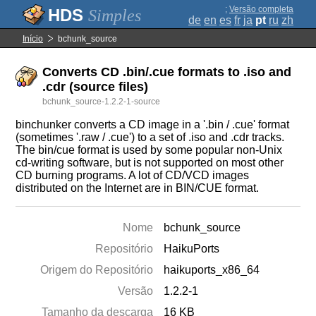
;
Versão completa
Simples
de
en
es
fr
ja
pt
ru
zh
Início
bchunk_source
Converts CD .bin/.cue formats to .iso and
.cdr (source files)
bchunk_source-1.2.2-1-source
binchunker converts a CD image in a '.bin / .cue' format
(sometimes '.raw / .cue') to a set of .iso and .cdr tracks.
The bin/cue format is used by some popular non-Unix
cd-writing software, but is not supported on most other
CD burning programs. A lot of CD/VCD images
distributed on the Internet are in BIN/CUE format.
Nome
bchunk_source
Repositório
HaikuPorts
Origem do Repositório
haikuports_x86_64
Versão
1.2.2-1
Tamanho da descarga
16 KB