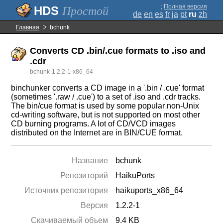
;
Полная версия
Простой
de
en
es
fr
ja
pt
ru
zh
Главная
bchunk
Converts CD .bin/.cue formats to .iso and
.cdr
bchunk-1.2.2-1-x86_64
binchunker converts a CD image in a '.bin / .cue' format
(sometimes '.raw / .cue') to a set of .iso and .cdr tracks.
The bin/cue format is used by some popular non-Unix
cd-writing software, but is not supported on most other
CD burning programs. A lot of CD/VCD images
distributed on the Internet are in BIN/CUE format.
Название
bchunk
Репозиторий
HaikuPorts
Источник репозитория
haikuports_x86_64
Версия
1.2.2-1
Скачиваемый объем
9.4 KB