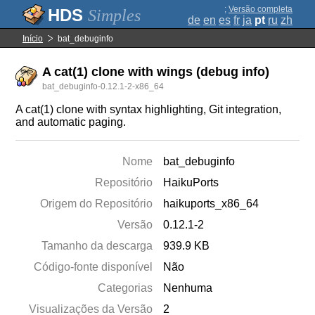
;
Versão completa
Simples
de
en
es
fr
ja
pt
ru
zh
Início
bat_debuginfo
A cat(1) clone with wings (debug info)
bat_debuginfo-0.12.1-2-x86_64
A cat(1) clone with syntax highlighting, Git integration,
and automatic paging.
Nome
bat_debuginfo
Repositório
HaikuPorts
Origem do Repositório
haikuports_x86_64
Versão
0.12.1-2
Tamanho da descarga
939.9 KB
Código-fonte disponível
Não
Categorias
Nenhuma
Visualizações da Versão
2