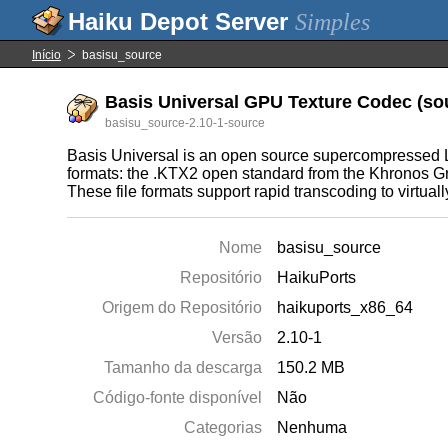
Simples
Início
basisu_source
Basis Universal GPU Texture Codec (sou
basisu_source-2.10-1-source
Basis Universal is an open source supercompressed 
formats: the .KTX2 open standard from the Khronos Gro
These file formats support rapid transcoding to virtua
Nome
basisu_source
Repositório
HaikuPorts
Origem do Repositório
haikuports_x86_64
Versão
2.10-1
Tamanho da descarga
150.2 MB
Código-fonte disponível
Não
Categorias
Nenhuma