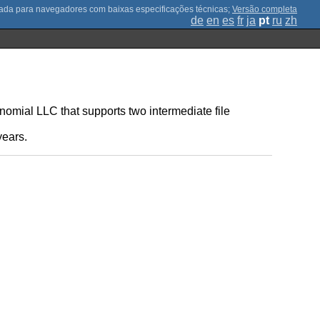
;
Versão completa
de
en
es
fr
ja
pt
ru
zh
ial LLC that supports two intermediate file
years.