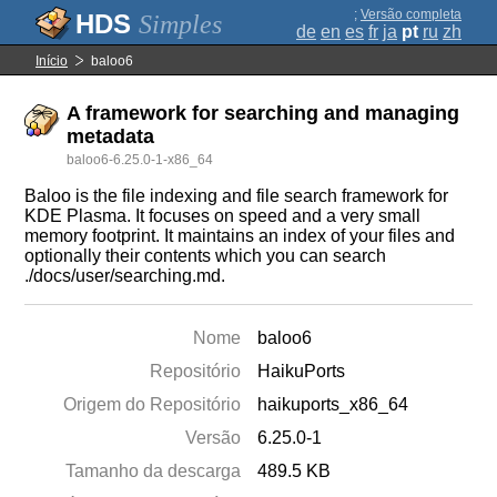
;
Versão completa
Simples
de
en
es
fr
ja
pt
ru
zh
Início
baloo6
A framework for searching and managing
metadata
baloo6-6.25.0-1-x86_64
Baloo is the file indexing and file search framework for
KDE Plasma. It focuses on speed and a very small
memory footprint. It maintains an index of your files and
optionally their contents which you can search
./docs/user/searching.md.
Nome
baloo6
Repositório
HaikuPorts
Origem do Repositório
haikuports_x86_64
Versão
6.25.0-1
Tamanho da descarga
489.5 KB