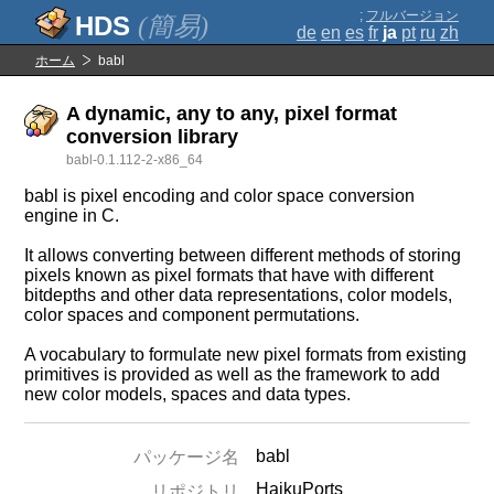
;
フルバージョン
(簡易)
de
en
es
fr
ja
pt
ru
zh
ホーム
babl
A dynamic, any to any, pixel format
conversion library
babl-0.1.112-2-x86_64
babl is pixel encoding and color space conversion
engine in C.
It allows converting between different methods of storing
pixels known as pixel formats that have with different
bitdepths and other data representations, color models,
color spaces and component permutations.
A vocabulary to formulate new pixel formats from existing
primitives is provided as well as the framework to add
new color models, spaces and data types.
babl
パッケージ名
HaikuPorts
リポジトリ