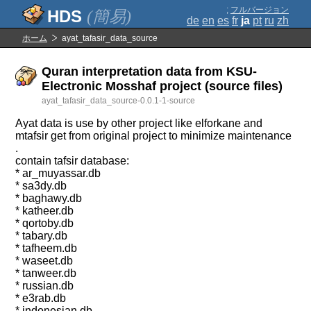
;
フルバージョン
(簡易)
de
en
es
fr
ja
pt
ru
zh
ホーム
ayat_tafasir_data_source
Quran interpretation data from KSU-
Electronic Mosshaf project (source files)
ayat_tafasir_data_source-0.0.1-1-source
Ayat data is use by other project like elforkane and
mtafsir get from original project to minimize maintenance
.
contain tafsir database:
* ar_muyassar.db
* sa3dy.db
* baghawy.db
* katheer.db
* qortoby.db
* tabary.db
* tafheem.db
* waseet.db
* tanweer.db
* russian.db
* e3rab.db
* indonesian.db